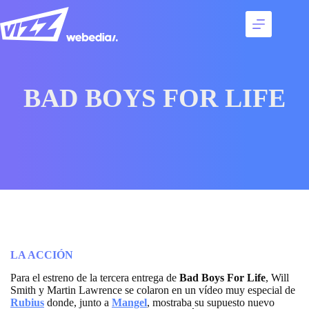
Saltar
al
contenido
Servicios
Talentos
Casos
BAD BOYS FOR LIFE
de
éxito
Agencia
Contacto
LA ACCIÓN
Para el estreno de la tercera entrega de
Bad Boys For Life
, Will
Smith y Martin Lawrence se colaron en un vídeo muy especial de
Rubius
donde, junto a
Mangel
, mostraba su supuesto nuevo