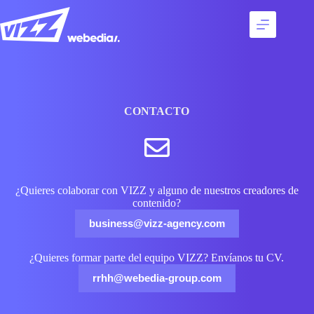
Saltar
al
contenido
Servicios
Talentos
Casos
de
CONTACTO
éxito
Agencia
Contacto
¿Quieres colaborar con VIZZ y alguno de nuestros creadores de
contenido?
business@vizz-agency.com
¿Quieres formar parte del equipo VIZZ? Envíanos tu CV.
rrhh@webedia-group.com