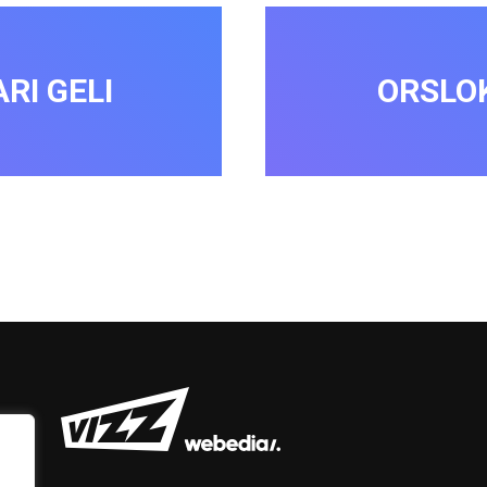
ARI GELI
ORSLO