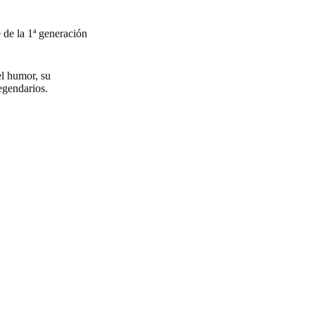
 de la 1ª generación
el humor, su
egendarios.