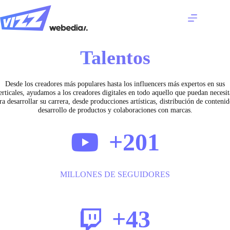
Saltar
al
contenido
Servicios
Talentos
Talentos
Casos
de
éxito
Desde los creadores más populares hasta los influencers más expertos en sus
erticales, ayudamos a los creadores digitales en todo aquello que puedan necesit
Agencia
ra desarrollar su carrera, desde producciones artísticas, distribución de contenid
desarrollo de productos y colaboraciones con marcas.
Contacto
+201
MILLONES DE SEGUIDORES
+43