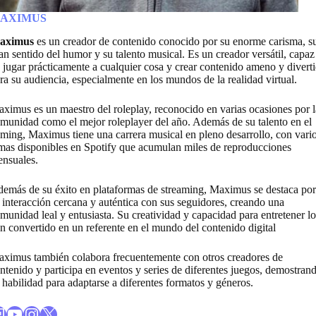
AXIMUS
aximus
es un creador de contenido conocido por su enorme carisma, s
an sentido del humor y su talento musical. Es un creador versátil, capaz
 jugar prácticamente a cualquier cosa y crear contenido ameno y divert
ra su audiencia, especialmente en los mundos de la realidad virtual.
ximus es un maestro del roleplay, reconocido en varias ocasiones por l
munidad como el mejor roleplayer del año. Además de su talento en el
ming, Maximus tiene una carrera musical en pleno desarrollo, con vari
mas disponibles en Spotify que acumulan miles de reproducciones
nsuales.
emás de su éxito en plataformas de streaming, Maximus se destaca por
 interacción cercana y auténtica con sus seguidores, creando una
munidad leal y entusiasta. Su creatividad y capacidad para entretener lo
n convertido en un referente en el mundo del contenido digital
ximus también colabora frecuentemente con otros creadores de
ntenido y participa en eventos y series de diferentes juegos, demostran
 habilidad para adaptarse a diferentes formatos y géneros.
 al canal de Twitch de Maximus
Enlace al canal de Youtube de Maximus
Enlace al perfil de Instagram de Maximus
X