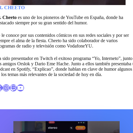
R. CHEETO
. Cheeto
es uno de los pioneros de YouTube en España, donde ha
stacado siempre por su gran sentido del humor.
 le conoce por sus contenidos cómicos en sus redes sociales y por ser
empre el alma de la fiesta. Cheeto ha sido colaborador de varios
ogramas de radio y televisión como VodafoneYU.
 sido presentador en Twitch el exitoso programa “Yo, Interneto”, junto
s amigos Orslok y Dario Eme Hache. Junto a ellos también presentaba
dcast en Spotify, “Explicao”, donde hablan en clave de humor algunos
 los temas más relevantes de la sociedad de hoy en día.
X
Enlace al perfil de Instagram de Cheeto
Enlace al canal de Twitch de Cheeto
Enlace al canal de Youtube de Cheeto