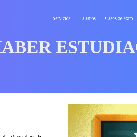
Servicios
Talentos
Casos de éxito
ABER ESTUDI
nvita a 8 creadores de