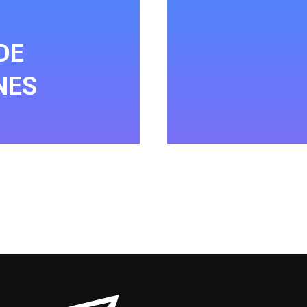
DE
NES