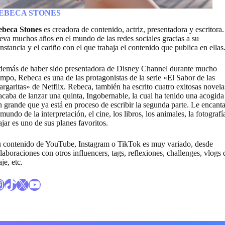
EBECA STONES
ebeca Stones
es creadora de contenido, actriz, presentadora y escritora.
eva muchos años en el mundo de las redes sociales gracias a su
nstancia y el cariño con el que trabaja el contenido que publica en ellas
emás de haber sido presentadora de Disney Channel durante mucho
empo, Rebeca es una de las protagonistas de la serie «El Sabor de las
rgaritas» de Netflix. Rebeca, también ha escrito cuatro exitosas novela
acaba de lanzar una quinta, Ingobernable, la cual ha tenido una acogida
n grande que ya está en proceso de escribir la segunda parte. Le encant
 mundo de la interpretación, el cine, los libros, los animales, la fotografí
ajar es uno de sus planes favoritos.
 contenido de YouTube, Instagram o TikTok es muy variado, desde
laboraciones con otros influencers, tags, reflexiones, challenges, vlogs 
aje, etc.
erfil de Instagram de Rebeca Stones
Enlace al perfil de TikTok de Rebeca Stones
X
Enlace al canal de Youtube de Rebeca Stones