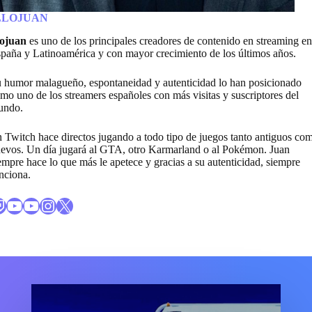
LLOJUAN
lojuan
es uno de los principales creadores de contenido en streaming en
paña y Latinoamérica y con mayor crecimiento de los últimos años.
 humor malagueño, espontaneidad y autenticidad lo han posicionado
mo uno de los streamers españoles con más visitas y suscriptores del
undo.
 Twitch hace directos jugando a todo tipo de juegos tanto antiguos co
evos. Un día jugará al GTA, otro Karmarland o al Pokémon. Juan
empre hace lo que más le apetece y gracias a su autenticidad, siempre
nciona.
al canal de Twitch de IlloJuan
Enlace al canal LMDShow de Youtube de IlloJuan
Enlace al canal IlloJuan de Youtube de IlloJuan
Enlace al perfil de Instagram de IlloJuan
X