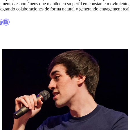
mentos espontáneos que mantienen su perfil en constante movimiento,
tegrando colaboraciones de forma natural y generando engagement real
ikTok
Enlace al perfil de Instagram de Alexby11